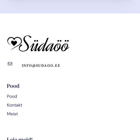

INFO@SUDAOO.EE
Pood
Pood
Kontakt
Meist
Leia meid!