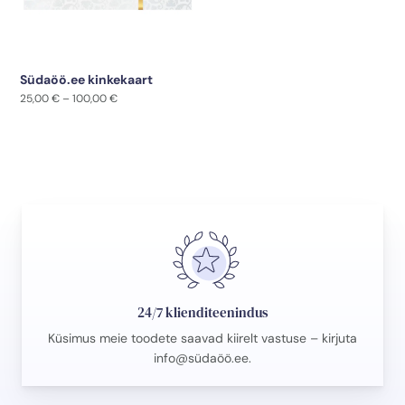
Südaöö.ee kinkekaart
Hinnavahemik:
25,00
€
–
100,00
€
25,00 €
kuni
100,00 €
24/7 klienditeenindus
Küsimus meie toodete saavad kiirelt vastuse – kirjuta
info@südaöö.ee
.