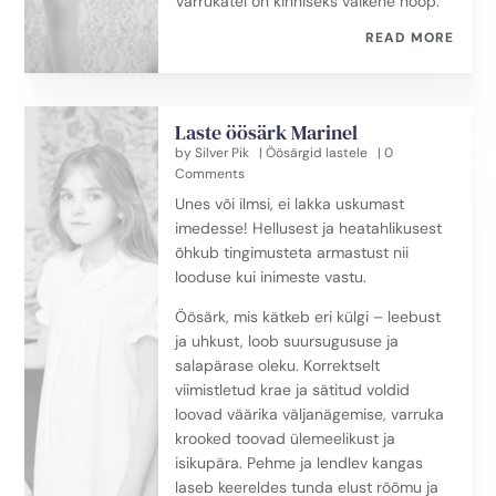
Varrukatel on kinniseks väikene nööp.
READ MORE
Laste öösärk Marinel
by
Silver Pik
|
Öösärgid lastele
| 0
Comments
Unes või ilmsi, ei lakka uskumast
imedesse! Hellusest ja heatahlikusest
õhkub tingimusteta armastust nii
looduse kui inimeste vastu.
Öösärk, mis kätkeb eri külgi – leebust
ja uhkust, loob suursugususe ja
salapärase oleku. Korrektselt
viimistletud krae ja sätitud voldid
loovad väärika väljanägemise, varruka
krooked toovad ülemeelikust ja
isikupära. Pehme ja lendlev kangas
laseb keereldes tunda elust rõõmu ja