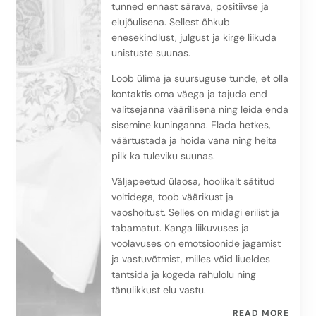
tunned ennast särava, positiivse ja
elujõulisena. Sellest õhkub
enesekindlust, julgust ja kirge liikuda
unistuste suunas.
Loob ülima ja suursuguse tunde, et olla
kontaktis oma väega ja tajuda end
valitsejanna väärilisena ning leida enda
sisemine kuninganna. Elada hetkes,
väärtustada ja hoida vana ning heita
pilk ka tuleviku suunas.
Väljapeetud ülaosa, hoolikalt sätitud
voltidega, toob väärikust ja
vaoshoitust. Selles on midagi erilist ja
tabamatut. Kanga liikuvuses ja
voolavuses on emotsioonide jagamist
ja vastuvõtmist, milles võid liueldes
tantsida ja kogeda rahulolu ning
tänulikkust elu vastu.
READ MORE