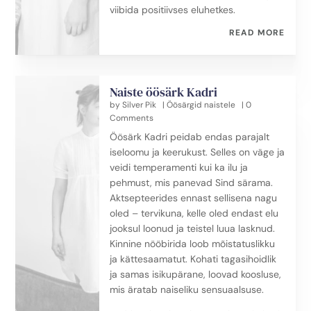
viibida positiivses eluhetkes.
READ MORE
Naiste öösärk Kadri
by
Silver Pik
|
Öösärgid naistele
| 0
Comments
Öösärk Kadri peidab endas parajalt
iseloomu ja keerukust. Selles on väge ja
veidi temperamenti kui ka ilu ja
pehmust, mis panevad Sind särama.
Aktsepteerides ennast sellisena nagu
oled – tervikuna, kelle oled endast elu
jooksul loonud ja teistel luua lasknud.
Kinnine nööbirida loob mõistatuslikku
ja kättesaamatut. Kohati tagasihoidlik
ja samas isikupärane, loovad koosluse,
mis äratab naiseliku sensuaalsuse.