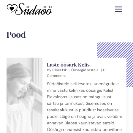
Pood
Laste öösärk Kelis
by
Silver Pik
|
Öösärgid lastele
| 0
Comments
Südaöistele seiklevatele unenägudele
mine vastu kelmikas öösärgis Kelis!
Elavaloomulisuses on mängulisust,
särtsu ja tarmukust. Sisemuses on
tasakaalukust ja püüdlust iseseisvuse
poole. Lõige on hoogne ja avar, volüümi
annavad ülaosa kaunistavad satsid.
Öösärgi rinnaesist kaunistab puuvillane