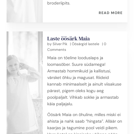
broderiipits.
READ MORE
Laste öösärk Maia
by
Silver Pik
|
Öösärgid lastele
| 0
Comments
Maia on tõeline looduslaps ja
loomasõber. Suure südamega!
Armastab hommikuid ja kallistusi,
värsket õhku ja magusat. Riideid
kannab minimaalselt ja ainult viisakuse
pärast, pigem oleks kogu aeg
poolpaljalt. Vihkab sokke ja armastab
käia paljajalu.
Öösärk Maia on õhuline, milles miski ei
ahista ja nahk saab “hingata”. Alläär on
kaarjas ja tagumine pool veidi pikem.