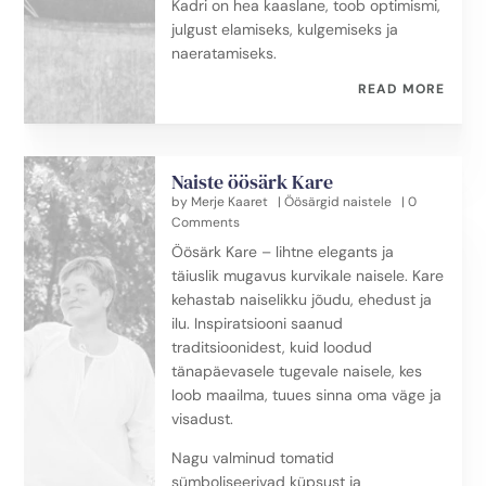
Kadri on hea kaaslane, toob optimismi,
julgust elamiseks, kulgemiseks ja
naeratamiseks.
READ MORE
Naiste öösärk Kare
by
Merje Kaaret
|
Öösärgid naistele
| 0
Comments
Öösärk Kare – lihtne elegants ja
täiuslik mugavus kurvikale naisele. Kare
kehastab naiselikku jõudu, ehedust ja
ilu. Inspiratsiooni saanud
traditsioonidest, kuid loodud
tänapäevasele tugevale naisele, kes
loob maailma, tuues sinna oma väge ja
visadust.
Nagu valminud tomatid
sümboliseerivad küpsust ja