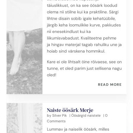
täiuslikkust, on ka see öösärk loodud
olema nii stiilne kui ka praktiline. Särgi
lihtne disain sobib igale kehatüübile,
järgib keha loomulikke kurve, pakkudes
nii enesekindlust kui ka
liikumisvabadust. Kvaliteetne pehme
ja hingav materjal tagab rahuliku une ja
hoiab sind värskena hommikul.
Kare ei ole lihtsalt öine rõivaese, see on
tunne, et oled parim just sellisena nagu
oled!
READ MORE
Naiste öösärk Merje
by
Silver Pik
|
Öösärgid naistele
| 0
Comments
Lummav ja naiselik öösärk, milles