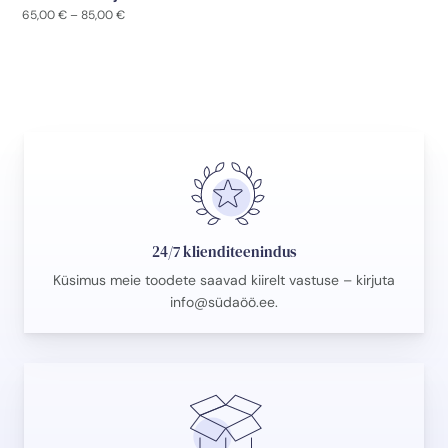
Hinnavahemik:
65,00
€
–
85,00
€
65,00 €
kuni
85,00 €
24/7 klienditeenindus
Küsimus meie toodete saavad kiirelt vastuse – kirjuta
info@südaöö.ee
.