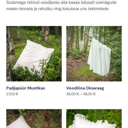
Südamega tehtud voodipesu aita kaasa õdusalt unenägude
maale rännata ja rahuliku ning kosutava une tekkimisele.
Padjapüür Mustikas
Voodilina Oksaraag
Hinnavahemik:
27,00
€
36,00
€
–
48,00
€
36,00 €
kuni
48,00 €