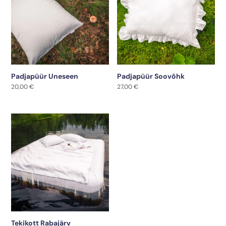
Padjapüür Uneseen
Padjapüür Soovõhk
20,00
€
27,00
€
Tekikott Rabajärv