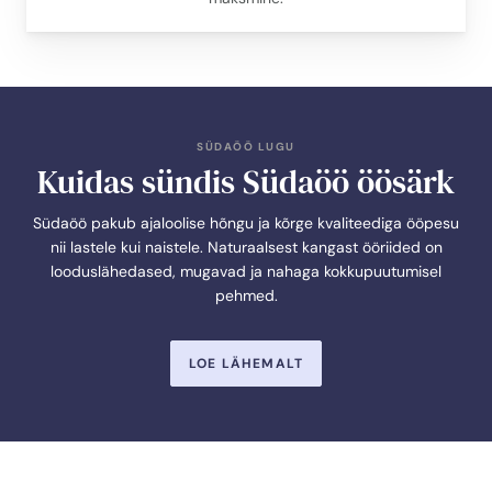
SÜDAÖÖ LUGU
Kuidas sündis Südaöö öösärk
Südaöö pakub ajaloolise hõngu ja kõrge kvaliteediga ööpesu
nii lastele kui naistele. Naturaalsest kangast ööriided on
looduslähedased, mugavad ja nahaga kokkupuutumisel
pehmed.
LOE LÄHEMALT