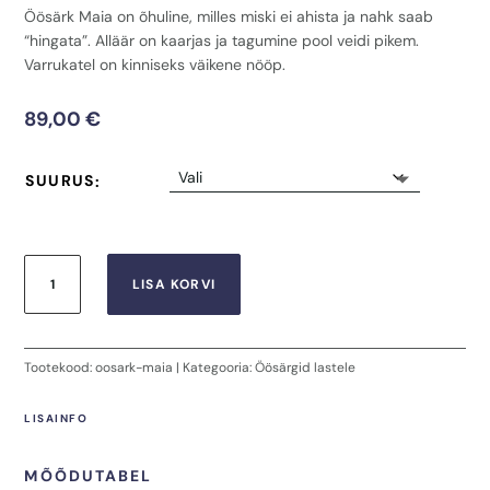
Öösärk Maia on õhuline, milles miski ei ahista ja nahk saab
“hingata”. Alläär on kaarjas ja tagumine pool veidi pikem.
Varrukatel on kinniseks väikene nööp.
89,00
€
SUURUS
Laste
LISA KORVI
öösärk
Maia
kogus
Tootekood:
oosark-maia
Kategooria:
Öösärgid lastele
LISAINFO
MÕÕDUTABEL