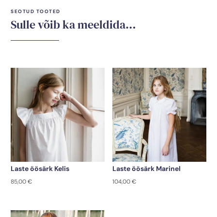
SEOTUD TOOTED
Sulle võib ka meeldida…
Laste öösärk Kelis
Laste öösärk Marinel
85,00
€
104,00
€