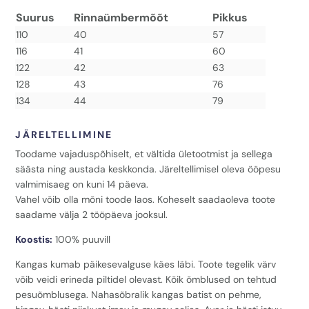
Suurus
Rinnaümbermõõt
Pikkus
110
40
57
116
41
60
122
42
63
128
43
76
134
44
79
JÄRELTELLIMINE
Toodame vajaduspõhiselt, et vältida ületootmist ja sellega
säästa ning austada keskkonda. Järeltellimisel oleva ööpesu
valmimisaeg on kuni 14 päeva.
Vahel võib olla mõni toode laos. Koheselt saadaoleva toote
saadame välja 2 tööpäeva jooksul.
Koostis:
100% puuvill
Kangas kumab päikesevalguse käes läbi. Toote tegelik värv
võib veidi erineda piltidel olevast. Kõik õmblused on tehtud
pesuõmblusega. Nahasõbralik kangas batist on pehme,