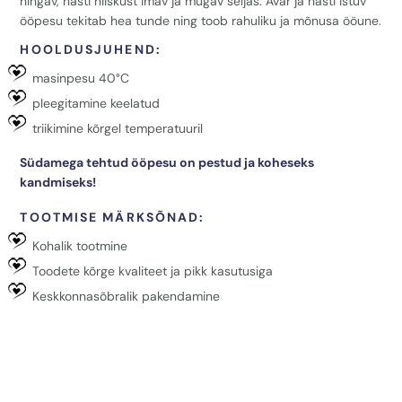
hingav, hästi niiskust imav ja mugav seljas. Avar ja hästi istuv
ööpesu tekitab hea tunde ning toob rahuliku ja mõnusa ööune.
HOOLDUSJUHEND:
masinpesu 40°C
pleegitamine keelatud
triikimine kõrgel temperatuuril
Südamega tehtud ööpesu on pestud ja koheseks
kandmiseks!
TOOTMISE MÄRKSÕNAD:
Kohalik tootmine
Toodete kõrge kvaliteet ja pikk kasutusiga
Keskkonnasõbralik pakendamine